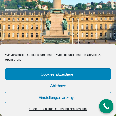
Wir verwenden Cookies, um unsere Website und unseren Service zu
optimieren.
Cookies akzeptieren
Impressum
Datenschutz
Ablehnen
Kontakt
Einstellungen anzeigen
Cookie-Richtlinie (EU)
Cookie-Richtlinie
Datenschutz
Impressum