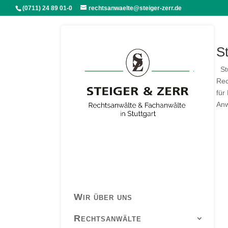
(0711) 24 89 01-0
rechtsanwaelte@steiger-zerr.de
S
Stu
Rec
für
Anw
Wir über uns
Rechtsanwälte