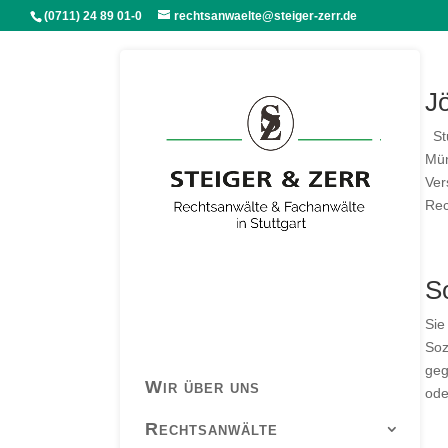
(0711) 24 89 01-0
rechtsanwaelte@steiger-zerr.de
Jö
Stu
Mün
Ver
Rec
So
Sie
Soz
geg
Wir über uns
ode
Rechtsanwälte